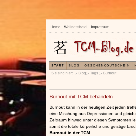
Home
Wellnesshotel
Impressum
START
BLOG
GESCHENKGUTSCHEIN
Sie sind hier:
Blog
Tags
Burnout
Burnout mit TCM behandeln
Burnout kann in der heutigen Zeit jeden tref
eine Mischung aus Depressionen und gleichze
Zeitraum hinweg unter diesen Symptomen leid
somit die totale körperliche und geistige Ers
Burnout in der TCM