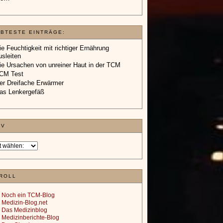
EBTESTE EINTRÄGE:
ie Feuchtigkeit mit richtiger Ernährung
usleiten
ie Ursachen von unreiner Haut in der TCM
CM Test
er Dreifache Erwärmer
as Lenkergefäß
IV
ROLL
Noch ein TCM-Blog
Medizin-Blog.net
Das Medizinblog
Medizinberichte-Blog