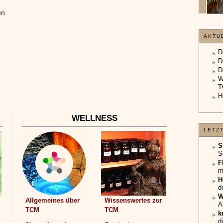
unterliegt.
»»»
en
»»»
AKTU
D
D
D
W
T
H
WELLNESS
LETZ
S
S
F
m
H
d
W
Allgemeines über
Wissenswertes zur
A
TCM
TCM
k
d