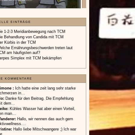
Geschenkgutschein.
»»»
ELLE EINTRÄGE
ie 1-2-3 Meridianbewegung nach TCM
ie Behandlung von Candida mit TCM
er Kürbis in der TCM
elche Ernährungsbeschwerden treten laut
CM am häufigsten auf?
erpes Simplex mit TCM bekämpfen
TE KOMMENTARE
imone :
Ich hatte eine zeit lang sehr starke
chmerzen in…
lo
:
Danke für den Beitrag. Die Empfehlung
it dem…
eike
:
Kühles Wasser hat aber einen Vorteil,
en man…
anderer
:
Hallo, wir nennen das auch gern
ktivwellness.…
ristine:
Hallo liebe Mitschwangere ;) Ich war
ie…