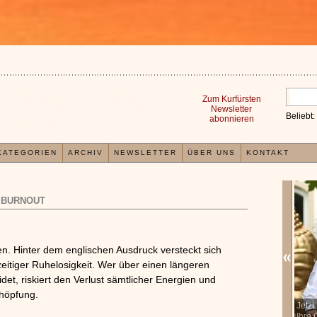
Zum Kurfürsten
Newsletter
Beliebt:
abonnieren
KATEGORIEN
ARCHIV
NEWSLETTER
ÜBER UNS
KONTAKT
BURNOUT
fen. Hinter dem englischen Ausdruck versteckt sich
itiger Ruhelosigkeit. Wer über einen längeren
et, riskiert den Verlust sämtlicher Energien und
chöpfung.
In der TCM sind Experten der Meinung, dass jeder
Jetz
x
Organismus einem wiederkehrenden Energiekreislauf
Ihre 