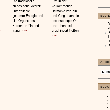
Die traditionelle
Erst in der
chinesische Medizin
vollkommenen
unterteilt die
Harmonie von Yin
gesamte Energie und
und Yang, kann die
BELI
alle Organe des
Lebensenergie Qi
D
Körpers in Yin und
entstehen und
a
»
Yang.
»»»
ungehindert fließen.
D
»»»
T
D
D
ARCH
BLOG