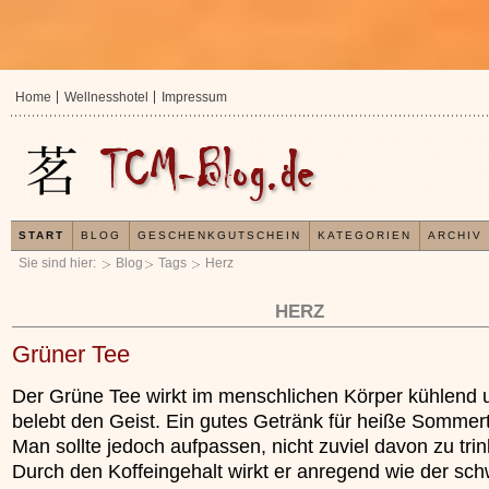
Home
Wellnesshotel
Impressum
START
BLOG
GESCHENKGUTSCHEIN
KATEGORIEN
ARCHIV
Sie sind hier:
Blog
Tags
Herz
HERZ
Grüner Tee
Der Grüne Tee wirkt im menschlichen Körper kühlend 
belebt den Geist. Ein gutes Getränk für heiße Sommer
Man sollte jedoch aufpassen, nicht zuviel davon zu tri
Durch den Koffeingehalt wirkt er anregend wie der sc
In der TCM sind Experten der Meinung, dass jeder
Jetzt kostenlos 
x
Organismus einem wiederkehrenden Energiekreislauf
Ihre Gesundheit e