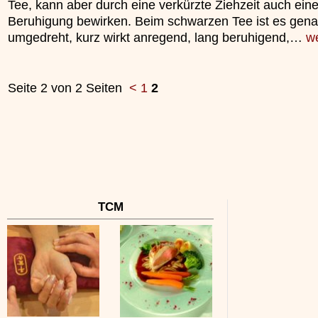
Tee, kann aber durch eine verkürzte Ziehzeit auch ein
unterliegt.
»»»
Beruhigung bewirken. Beim schwarzen Tee ist es gen
»»»
umgedreht, kurz wirkt anregend, lang beruhigend,…
we
Seite 2 von 2 Seiten
<
1
2
TCM