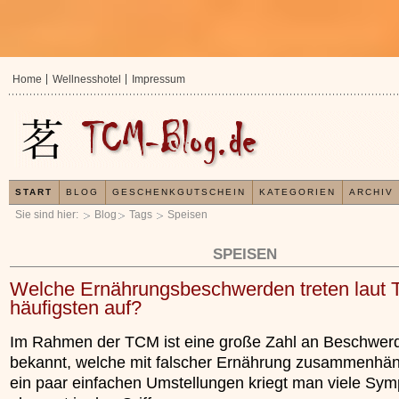
Home
Wellnesshotel
Impressum
START
BLOG
GESCHENKGUTSCHEIN
KATEGORIEN
ARCHIV
Sie sind hier:
Blog
Tags
Speisen
SPEISEN
Welche Ernährungsbeschwerden treten laut
häufigsten auf?
Im Rahmen der TCM ist eine große Zahl an Beschwer
bekannt, welche mit falscher Ernährung zusammenhän
ein paar einfachen Umstellungen kriegt man viele Sy
In der TCM sind Experten der Me
Organismus einem wiederkehren