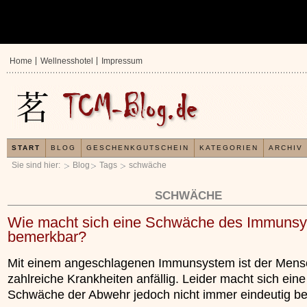
Home
Wellnesshotel
Impressum
START
BLOG
GESCHENKGUTSCHEIN
KATEGORIEN
ARCHIV
Sie sind hier:
Blog
Tags
schwäche
SCHWÄCHE
Wie macht sich eine Schwäche des Immuns
bemerkbar?
Mit einem angeschlagenen Immunsystem ist der Mensc
zahlreiche Krankheiten anfällig. Leider macht sich eine
Schwäche der Abwehr jedoch nicht immer eindeutig b
In der TCM sind E
Organismus einem