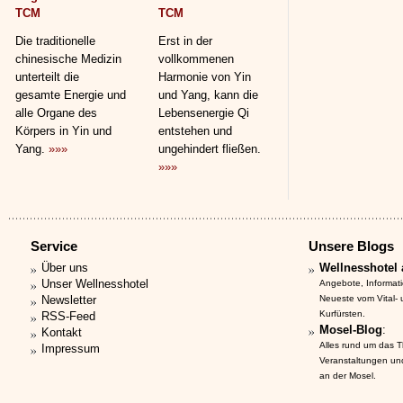
TCM
TCM
Die traditionelle
Erst in der
chinesische Medizin
vollkommenen
unterteilt die
Harmonie von Yin
gesamte Energie und
und Yang, kann die
alle Organe des
Lebensenergie Qi
Körpers in Yin und
entstehen und
Yang.
»»»
ungehindert fließen.
»»»
Service
Unsere Blogs
Über uns
Wellnesshotel 
Unser Wellnesshotel
Angebote, Informat
Newsletter
Neueste vom Vital-
Kurfürsten.
RSS-Feed
Mosel-Blog
:
Kontakt
Alles rund um das 
Impressum
Veranstaltungen un
an der Mosel.