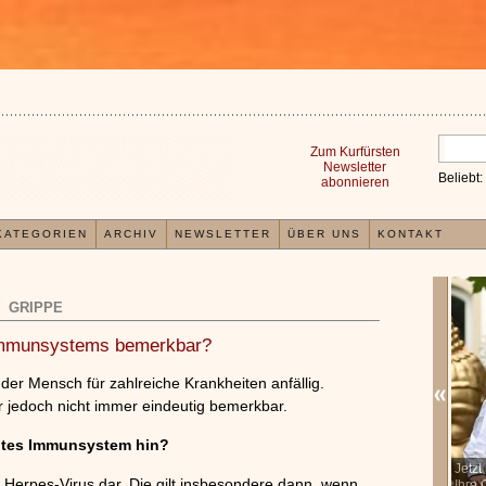
Zum Kurfürsten
Newsletter
Beliebt:
abonnieren
KATEGORIEN
ARCHIV
NEWSLETTER
ÜBER UNS
KONTAKT
GRIPPE
Immunsystems bemerkbar?
er Mensch für zahlreiche Krankheiten anfällig.
 jedoch nicht immer eindeutig bemerkbar.
htes Immunsystem hin?
In der TCM sind Experten der Meinung, dass jeder
Jetzt
x
es Herpes-Virus dar. Die gilt insbesondere dann, wenn
Organismus einem wiederkehrenden Energiekreislauf
Ihre G