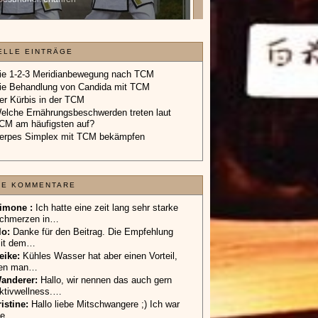
Geschenkgutschein.
»»»
ELLE EINTRÄGE
ie 1-2-3 Meridianbewegung nach TCM
ie Behandlung von Candida mit TCM
er Kürbis in der TCM
elche Ernährungsbeschwerden treten laut
CM am häufigsten auf?
erpes Simplex mit TCM bekämpfen
TE KOMMENTARE
imone :
Ich hatte eine zeit lang sehr starke
chmerzen in…
lo
:
Danke für den Beitrag. Die Empfehlung
it dem…
eike
:
Kühles Wasser hat aber einen Vorteil,
en man…
anderer
:
Hallo, wir nennen das auch gern
ktivwellness.…
ristine:
Hallo liebe Mitschwangere ;) Ich war
ie…