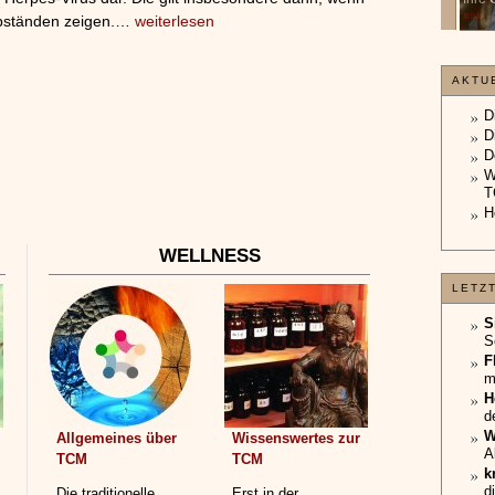
unterliegt.
»»»
Abständen zeigen.…
weiterlesen
»»»
AKTU
D
D
D
W
T
H
WELLNESS
LETZ
S
S
F
m
H
d
W
Allgemeines über
Wissenswertes zur
A
TCM
TCM
k
d
Die traditionelle
Erst in der