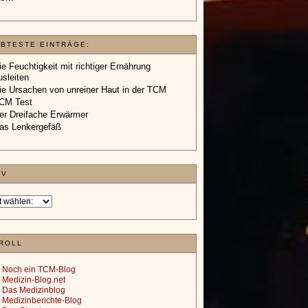
EBTESTE EINTRÄGE:
ie Feuchtigkeit mit richtiger Ernährung
usleiten
ie Ursachen von unreiner Haut in der TCM
CM Test
er Dreifache Erwärmer
as Lenkergefäß
IV
ROLL
Noch ein TCM-Blog
Medizin-Blog.net
Das Medizinblog
Medizinberichte-Blog