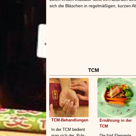
sich die Bläschen in regelmäßigen, kurzen 
TCM
TCM-Behandlungen
Ernährung in der
TCM
In der TCM bedient
man sich der „Puls-
Die fünf Elemente,