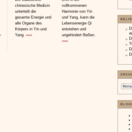
chinesische Medizin
vollkommenen
unterteilt die
Harmonie von Yin
gesamte Energie und
und Yang, kann die
BELI
alle Organe des
Lebensenergie Qi
D
Körpers in Yin und
entstehen und
a
»
Yang.
»»»
ungehindert fließen.
D
»»»
T
D
D
ARCH
BLOG