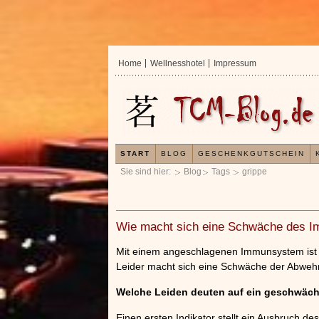
Home
Wellnesshotel
Impressum
START
BLOG
GESCHENKGUTSCHEIN
Sie sind hier:
Blog
Tags
grippe
Wie macht sich eine Schwäche des 
Mit einem angeschlagenen Immunsystem ist d
Leider macht sich eine Schwäche der Abwehr
Welche Leiden deuten auf ein geschwäc
Einen ersten Indikator stellt ein Ausbruch d