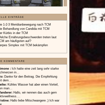
Geschenkgutschein.
»»»
ELLE EINTRÄGE
ie 1-2-3 Meridianbewegung nach TCM
ie Behandlung von Candida mit TCM
er Kürbis in der TCM
elche Ernährungsbeschwerden treten laut
CM am häufigsten auf?
erpes Simplex mit TCM bekämpfen
TE KOMMENTARE
imone :
Ich hatte eine zeit lang sehr starke
chmerzen in…
lo
:
Danke für den Beitrag. Die Empfehlung
it dem…
eike
:
Kühles Wasser hat aber einen Vorteil,
en man…
anderer
:
Hallo, wir nennen das auch gern
ktivwellness.…
ristine:
Hallo liebe Mitschwangere ;) Ich war
ie…