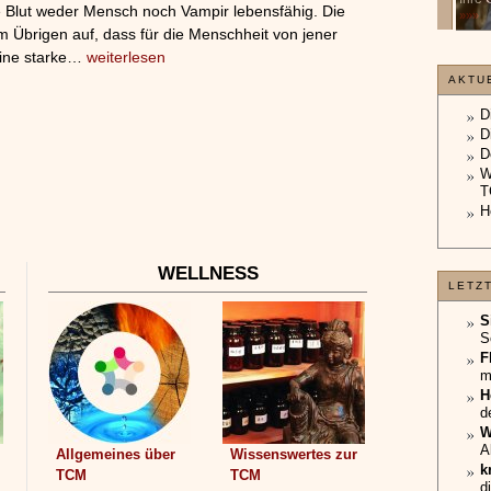
ne Blut weder Mensch noch Vampir lebensfähig. Die
unterliegt.
»»»
im Übrigen auf, dass für die Menschheit von jener
»»»
eine starke…
weiterlesen
AKTU
D
D
D
W
T
H
WELLNESS
LETZ
S
S
F
m
H
d
W
A
Allgemeines über
Wissenswertes zur
k
TCM
TCM
d