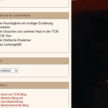
EBTESTE EINTRÄGE:
ie Feuchtigkeit mit richtiger Ernährung
usleiten
ie Ursachen von unreiner Haut in der TCM
CM Test
er Dreifache Erwärmer
as Lenkergefäß
IV
ROLL
Noch ein TCM-Blog
Medizin-Blog.net
Das Medizinblog
Medizinberichte-Blog