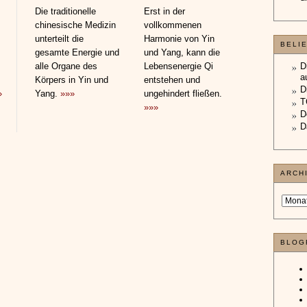
Die traditionelle
Erst in der
chinesische Medizin
vollkommenen
unterteilt die
Harmonie von Yin
BELI
gesamte Energie und
und Yang, kann die
alle Organe des
Lebensenergie Qi
D
a
Körpers in Yin und
entstehen und
D
»
Yang.
»»»
ungehindert fließen.
T
»»»
D
D
ARCH
BLOG