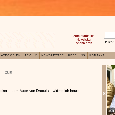
Zum Kurfürsten
Newsletter
Beliebt:
abonnieren
KATEGORIEN
ARCHIV
NEWSLETTER
ÜBER UNS
KONTAKT
XUE
toker – dem Autor von Dracula – widme ich heute
In der TCM sind Experten der Meinung, dass jeder
Jetz
x
Organismus einem wiederkehrenden Energiekreislauf
Ihre 