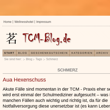
Home
Wellnesshotel
Impressum
START
BLOG
GESCHENKGUTSCHEIN
KATEGORIEN
ARCHIV
Sie sind hier:
Blog
Tags
Schmerz
SCHMERZ
Aua Hexenschuss
Akute Fälle sind momentan in der TCM - Praxis eher s
wird erst einmal der Schulmediziner aufgesucht – was 
manchen Fällen auch wichtig und richtig ist, da für die
Notfallversorgung diese unersetzbar ist (es kann Leben
In der TCM sind E
Organismus einem