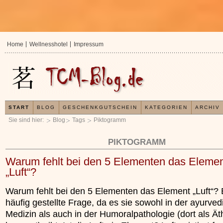
Home
Wellnesshotel
Impressum
START
BLOG
GESCHENKGUTSCHEIN
KATEGORIEN
ARCHIV
Sie sind hier:
Blog
Tags
Piktogramm
PIKTOGRAMM
Warum fehlt bei den 5 Elementen das Eleme
„Luft“?
Warum fehlt bei den 5 Elementen das Element „Luft“? 
häufig gestellte Frage, da es sie sowohl in der ayurve
Medizin als auch in der Humoralpathologie (dort als Ät
In der TCM sind Experten der Mein
Organismus einem wiederkehrende