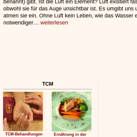
benannt) gibt. Ist die Luft ein Element? Luft existiert fas
unterliegt.
obwohl sie für das Auge unsichtbar ist. Es umgibt uns 
»»»
atmen sie ein. Ohne Luft kein Leben, wie das Wasser 
notwendiger…
weiterlesen
TCM
TCM-Behandlungen
Ernährung in der