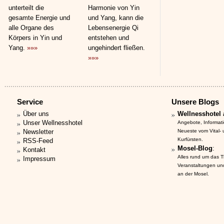
unterteilt die
Harmonie von Yin
gesamte Energie und
und Yang, kann die
alle Organe des
Lebensenergie Qi
Körpers in Yin und
entstehen und
Yang.
»»»
ungehindert fließen.
»»»
Service
Unsere Blogs
Über uns
Wellnesshotel 
Unser Wellnesshotel
Angebote, Informat
Newsletter
Neueste vom Vital-
Kurfürsten.
RSS-Feed
Mosel-Blog
:
Kontakt
Alles rund um das 
Impressum
Veranstaltungen un
an der Mosel.