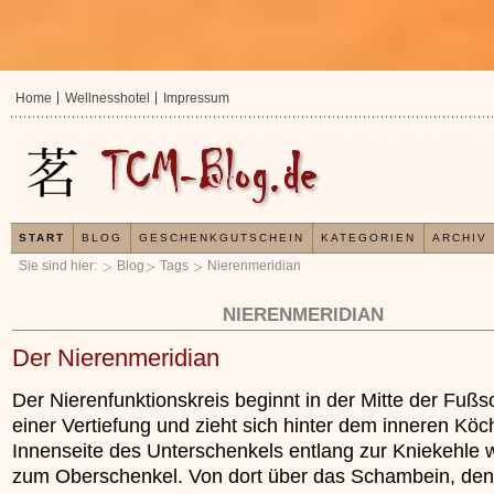
Home
Wellnesshotel
Impressum
START
BLOG
GESCHENKGUTSCHEIN
KATEGORIEN
ARCHIV
Sie sind hier:
Blog
Tags
Nierenmeridian
NIERENMERIDIAN
Der Nierenmeridian
Der Nierenfunktionskreis beginnt in der Mitte der Fußs
einer Vertiefung und zieht sich hinter dem inneren Köc
Innenseite des Unterschenkels entlang zur Kniekehle w
zum Oberschenkel. Von dort über das Schambein, de
In der TCM sind Experten der Meinung, dass jeder
Organismus einem wiederkehrenden Energiekreisl