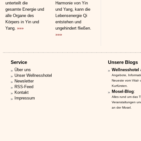
unterteilt die
Harmonie von Yin
gesamte Energie und
und Yang, kann die
alle Organe des
Lebensenergie Qi
Körpers in Yin und
entstehen und
Yang.
»»»
ungehindert fließen.
»»»
Service
Unsere Blogs
Über uns
Wellnesshotel 
Unser Wellnesshotel
Angebote, Informat
Newsletter
Neueste vom Vital-
Kurfürsten.
RSS-Feed
Mosel-Blog
:
Kontakt
Alles rund um das 
Impressum
Veranstaltungen un
an der Mosel.