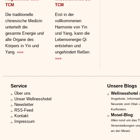
TCM
TCM
Die traditionelle
Erst in der
chinesische Medizin
vollkommenen
unterteilt die
Harmonie von Yin
gesamte Energie und
und Yang, kann die
alle Organe des
Lebensenergie Qi
Körpers in Yin und
entstehen und
Yang.
»»»
ungehindert fließen.
»»»
Service
Unsere Blogs
Über uns
Wellnesshotel 
Unser Wellnesshotel
Angebote, Informat
Newsletter
Neueste vom Vital-
Kurfürsten.
RSS-Feed
Mosel-Blog
:
Kontakt
Alles rund um das 
Impressum
Veranstaltungen un
an der Mosel.