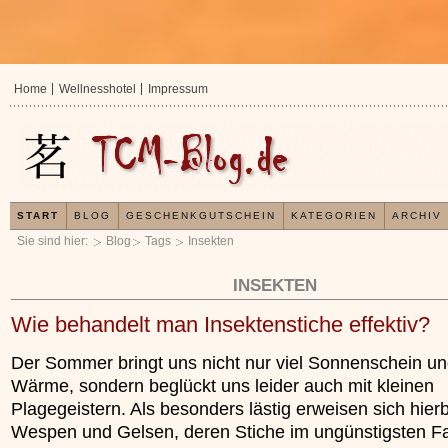
Home
Wellnesshotel
Impressum
START
BLOG
GESCHENKGUTSCHEIN
KATEGORIEN
ARCHIV
Sie sind hier:
Blog
Tags
Insekten
INSEKTEN
Wie behandelt man Insektenstiche effektiv?
Der Sommer bringt uns nicht nur viel Sonnenschein u
Wärme, sondern beglückt uns leider auch mit kleinen
Plagegeistern. Als besonders lästig erweisen sich hier
Wespen und Gelsen, deren Stiche im ungünstigsten Fal
In der TCM sind Experten der Meinung, dass jeder
Jetzt kostenlos 
x
Organismus einem wiederkehrenden Energiekreislauf
Ihre Gesundheit e