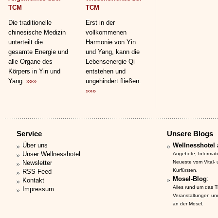
TCM
TCM
Die traditionelle
Erst in der
chinesische Medizin
vollkommenen
unterteilt die
Harmonie von Yin
gesamte Energie und
und Yang, kann die
alle Organe des
Lebensenergie Qi
Körpers in Yin und
entstehen und
Yang.
»»»
ungehindert fließen.
»»»
Service
Unsere Blogs
Über uns
Wellnesshotel 
Unser Wellnesshotel
Angebote, Informat
Newsletter
Neueste vom Vital-
Kurfürsten.
RSS-Feed
Mosel-Blog
:
Kontakt
Alles rund um das 
Impressum
Veranstaltungen un
an der Mosel.