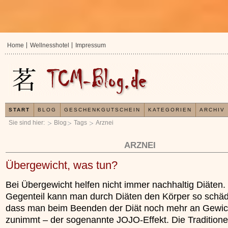
Home
Wellnesshotel
Impressum
START
BLOG
GESCHENKGUTSCHEIN
KATEGORIEN
ARCHIV
Sie sind hier:
Blog
Tags
Arznei
ARZNEI
Übergewicht, was tun?
Bei Übergewicht helfen nicht immer nachhaltig Diäten.
Gegenteil kann man durch Diäten den Körper so schäd
dass man beim Beenden der Diät noch mehr an Gewic
zunimmt – der sogenannte JOJO-Effekt. Die Traditione
In der TCM sind Experten der Meinung, dass jeder
Organismus einem wiederkehrenden Energiekreis