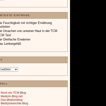
EBTESTE EINTRÄGE:
ie Feuchtigkeit mit richtiger Ernährung
usleiten
ie Ursachen von unreiner Haut in der TCM
CM Test
er Dreifache Erwärmer
as Lenkergefäß
IV
ROLL
Noch ein TCM-Blog
Medizin-Blog.net
Das Medizinblog
Medizinberichte-Blog