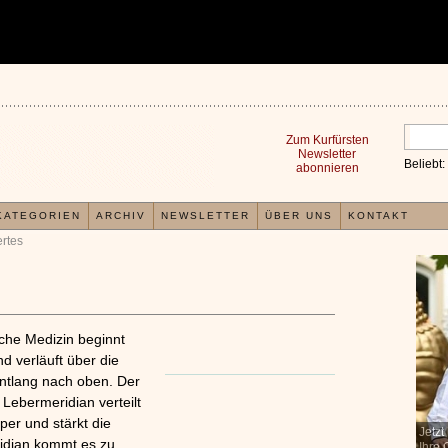
Zum Kurfürsten
Newsletter
Beliebt:
abonnieren
KATEGORIEN
ARCHIV
NEWSLETTER
ÜBER UNS
KONTAKT
rtes
sche Medizin beginnt
 verläuft über die
ntlang nach oben. Der
Lebermeridian verteilt
per und stärkt die
In der TCM sind Experten der Meinung, dass jeder
Jetz
x
idian kommt es zu
Organismus einem wiederkehrenden Energiekreislauf
Ihre 