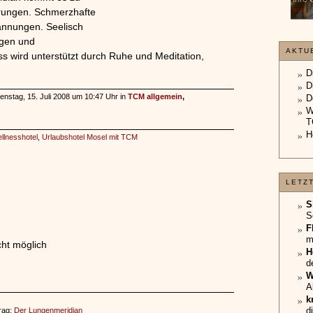
unterliegt.
»»»
rungen. Schmerzhafte
»»»
annungen. Seelisch
ngen und
AKTU
ss wird unterstützt durch Ruhe und Meditation,
D
D
enstag, 15. Juli 2008 um 10:47 Uhr in
TCM allgemein
,
D
W
T
H
llnesshotel
,
Urlaubshotel Mosel mit TCM
LETZ
S
S
F
m
ht möglich
H
d
W
A
k
d
rag:
Der Lungenmeridian