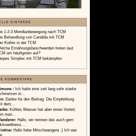
Geschenkgutschein.
»»»
ELLE EINTRÄGE
ie 1-2-3 Meridianbewegung nach TCM
ie Behandlung von Candida mit TCM
er Kürbis in der TCM
elche Ernährungsbeschwerden treten laut
CM am häufigsten auf?
erpes Simplex mit TCM bekämpfen
TE KOMMENTARE
imone :
Ich hatte eine zeit lang sehr starke
chmerzen in…
lo
:
Danke für den Beitrag. Die Empfehlung
it dem…
eike
:
Kühles Wasser hat aber einen Vorteil,
en man…
anderer
:
Hallo, wir nennen das auch gern
ktivwellness.…
ristine:
Hallo liebe Mitschwangere ;) Ich war
ie…