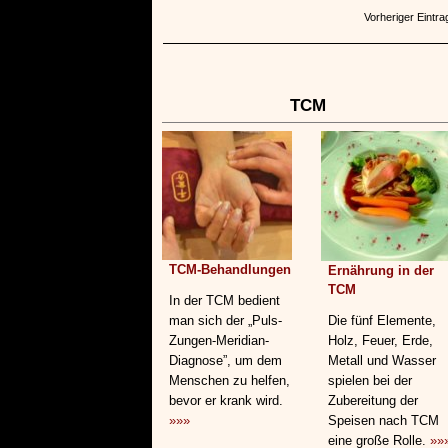
Vorheriger Eintra
TCM
TCM-Behandlungen
Ernährung in der
TCM
In der TCM bedient
man sich der „Puls-
Die fünf Elemente,
Zungen-Meridian-
Holz, Feuer, Erde,
Diagnose”, um dem
Metall und Wasser
Menschen zu helfen,
spielen bei der
bevor er krank wird.
Zubereitung der
»»»
Speisen nach TCM
eine große Rolle.
»»