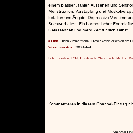
einem blassen, fahlen Aussehen und Sehstö
Menstruation, Verstopfung und Muskelversp
befallen uns Ängste, Depressive Verstimmu
Suchtverhalten. Ein harmonischer Energieflu
Gelassenheit und mehr Zeit für sich selbst.
# Link
| Diana Zimmermann | Dieser Artikel erschien am Di
Wissenswertes
| 9300 Aufrufe
Lebermeridian
,
TCM
,
Traditionelle Chinesische Medizin
,
We
Kommentieren in diesem Channel-Eintrag nic
Nächster Eint