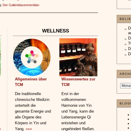
g:
Der Gallenblasenmeridian
BELI
D
WELLNESS
a
D
T
D
D
ARCH
Allgemeines über
Wissenswertes zur
TCM
TCM
Die traditionelle
Erst in der
chinesische Medizin
vollkommenen
BLOG
unterteilt die
Harmonie von Yin
gesamte Energie und
und Yang, kann die
alle Organe des
Lebensenergie Qi
Körpers in Yin und
entstehen und
»
Yang.
»»»
ungehindert fließen.