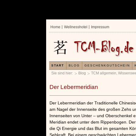
Home
Wellnesshotel
Impressum
START
BLOG
GESCHENKGUTSCHEIN
Sie sind hier:
Blog
TCM allgemein
,
Wissenswe
Der Lebermeridian
Der Lebermeridian der Traditionelle Chinesi
am Nagel der Innenseite des großen Zehs und
Innenseiten von Unter – und Oberschenkel e
Meridian endet unter dem Rippenbogen. Der 
die Qi Energie und das Blut im gesamten Kör
Sehkraft. Bei einem geschwächten Lebermer